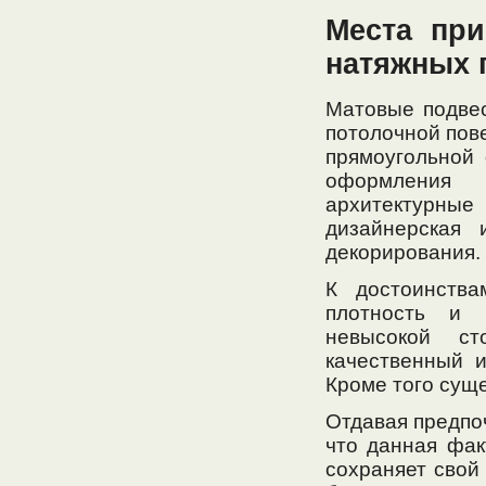
Места пр
натяжных 
Матовые подве
потолочной пов
прямоугольной
оформления 
архитектурн
дизайнерская 
декорирования.
К достоинств
плотность и в
невысокой ст
качественный и
Кроме того сущ
Отдавая предпо
что данная фак
сохраняет свой