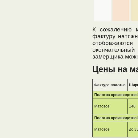
К сожалению м
фактуру натяжн
отображаются
окончательный
замерщика можн
Цены на м
Фактура полотна
Шири
Полотна производство
Матовое
140
Полотна производство 
Матовое
до 3