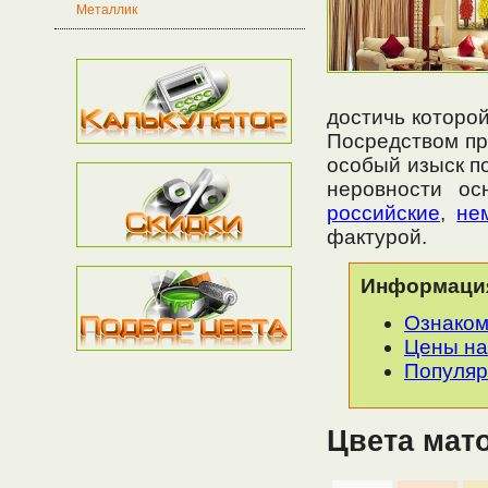
Металлик
достичь которой
Посредством пр
особый изыск п
неровности ос
российские
,
не
фактурой.
Информация
Ознаком
Цены на
Популяр
Цвета мат